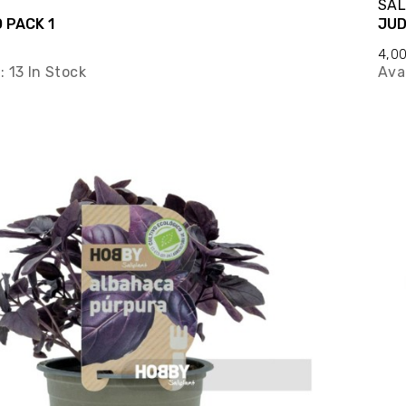
T
SAL
 PACK 1
JUD
4,0
y:
13 In Stock
Avai