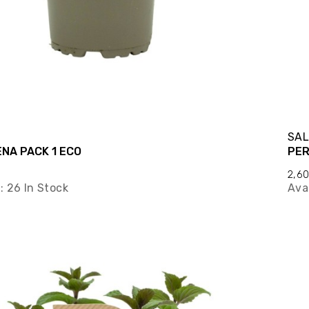
T
SAL
HIERBABUENA PACK 1 ECO
PER
2,6
y:
26 In Stock
Avai