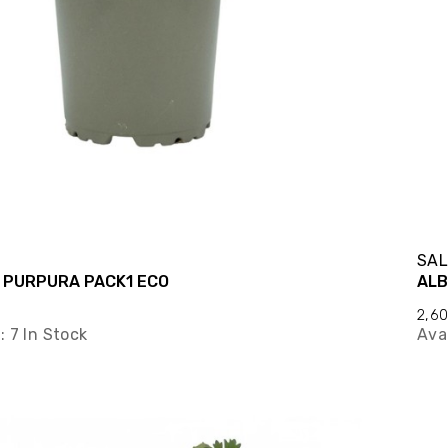
T
SAL
 PURPURA PACK1 ECO
ALB
2,6
y:
7 In Stock
Avai