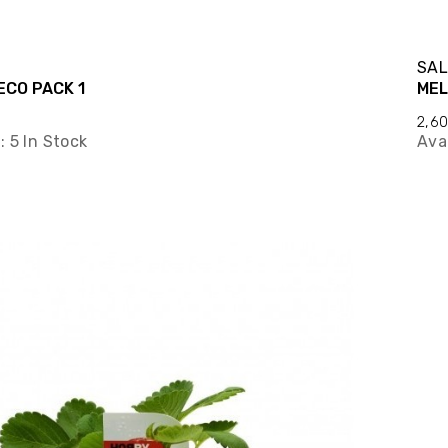
T
SAL
CILANTRO ECO PACK 1
MEL
2,6
y:
5 In Stock
Avai