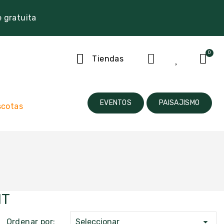
e gratuita
Tiendas
EVENTOS
PAISAJISMO
cotas
NT

Ordenar por:
Seleccionar