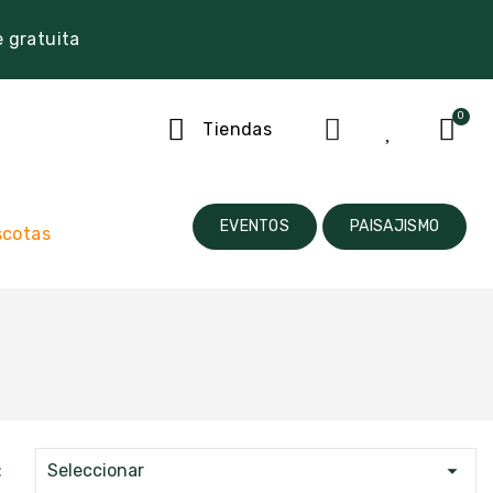
e gratuita
Tiendas
EVENTOS
PAISAJISMO
cotas

:
Seleccionar