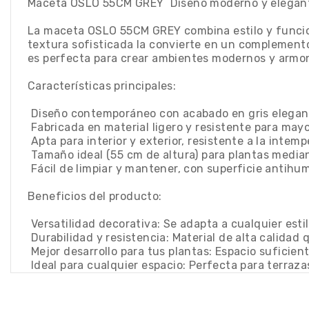
Maceta OSLO 55CM GREY  Diseño moderno y elegan
La maceta OSLO 55CM GREY combina estilo y funciona
textura sofisticada la convierte en un complemento 
es perfecta para crear ambientes modernos y armoni
Características principales:
 Diseño contemporáneo con acabado en gris elegan
 Fabricada en material ligero y resistente para mayo
 Apta para interior y exterior, resistente a la intemp
 Tamaño ideal (55 cm de altura) para plantas media
 Fácil de limpiar y mantener, con superficie antih
Beneficios del producto:
 Versatilidad decorativa: Se adapta a cualquier est
 Durabilidad y resistencia: Material de alta calida
 Mejor desarrollo para tus plantas: Espacio suficien
 Ideal para cualquier espacio: Perfecta para terraza