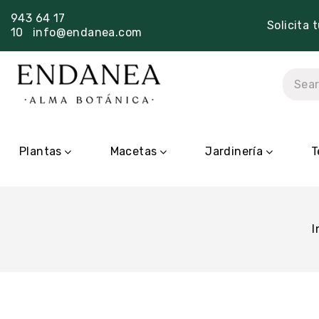
943 64 17
Solicita 
10
info@endanea.com
Plantas
Macetas
Jardinería
T
I