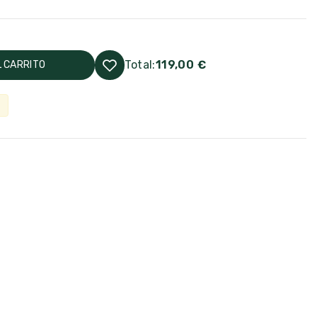
Total:
119,00 €
L CARRITO