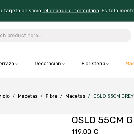
tu tarjeta de socio
rellenando el formulario
. Es totalment
erraza
Decoración
Floristería
Mas
nicio
Macetas
Fibra
Macetas
OSLO 55CM GREY
OSLO 55CM 
119,00 €