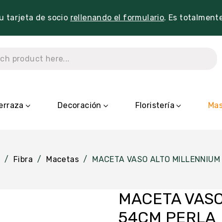
tu tarjeta de socio
rellenando el formulario
. Es totalment
erraza
Decoración
Floristería
Mas
Fibra
Macetas
MACETA VASO ALTO MILLENNIUM
MACETA VASO
54CM PERLA