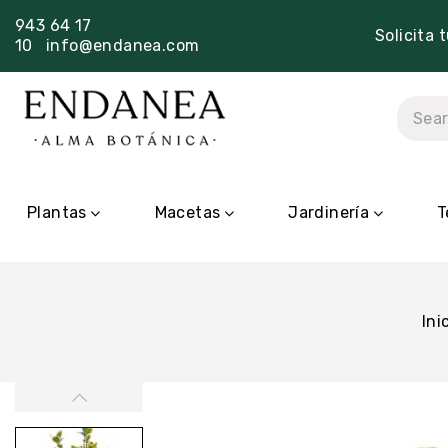
943 64 17
Solicita 
10
info@endanea.com
Plantas
Macetas
Jardinería
T
Ini