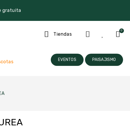
e gratuita
Tiendas
EVENTOS
PAISAJISMO
cotas
EA
UREA