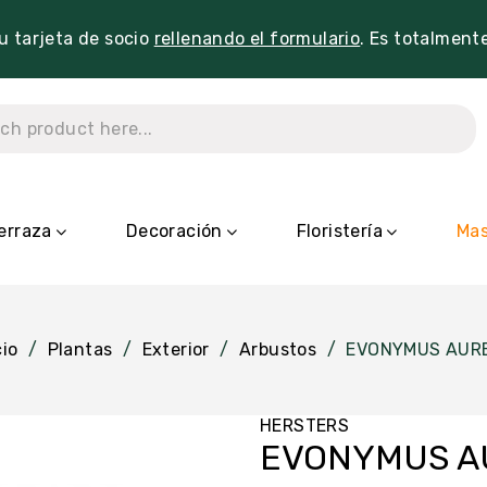
tu tarjeta de socio
rellenando el formulario
. Es totalment
erraza
Decoración
Floristería
Mas
cio
Plantas
Exterior
Arbustos
EVONYMUS AUR
HERSTERS
EVONYMUS A